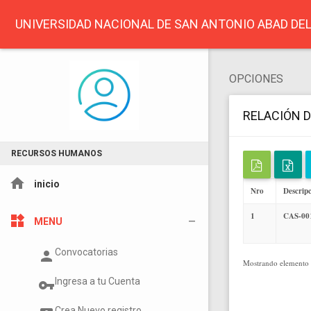
UNIVERSIDAD NACIONAL DE SAN ANTONIO ABAD DE
OPCIONES
RELACIÓN 
RECURSOS HUMANOS
home
inicio
Nro
Descrip
1
CAS-00
widgets
MENU
Convocatorias
person
Mostrando elemento 
Ingresa a tu Cuenta
vpn_key
Crea Nuevo registro