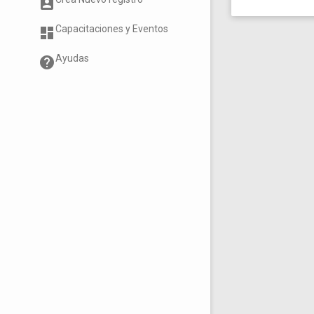
account_box
Capacitaciones y Eventos
dashboard
Ayudas
help